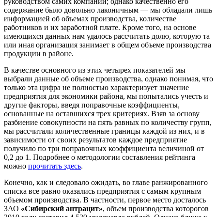
руководством самих компаний; однако качественно его
содержание было довольно лаконичным — мы обладали лишь
информацией об объемах производства, количестве
работников и их заработной плате. Кроме того, на основе
имеющихся данных нам удалось рассчитать долю, которую та
или иная организация занимает в общем объеме производства
продукции в районе.
В качестве основного из этих четырех показателей мы
выбрали данные об объеме производства, однако понимая, что
только эта цифра не полностью характеризует значение
предприятия для экономики района, мы попытались учесть и
другие факторы, введя поправочные коэффициенты,
основанные на оставшихся трех критериях. Взяв за основу
разбиение совокупности на пять равных по количеству групп,
мы рассчитали количественные границы каждой из них, и в
зависимости от своих результатов каждое предприятие
получило по три поправочных коэффициента величиной от
0,2 до 1. Подробнее о методологии составления рейтинга
можно
прочитать
здесь
.
Конечно, как и следовало ожидать, во главе ранжированного
списка все равно оказались предприятия с самым крупным
объемом производства. В частности, первое место досталось
ЗАО
«Сибирский антрацит»
, объем производства которогов