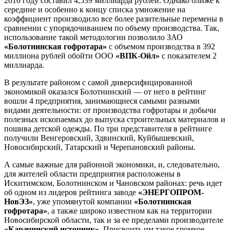
2010 году составил 4,539 миллиарда рублей. Однако ближе к
середине и особенно к концу списка умножение на
коэффициент производило все более разительные перемены в
сравнении с упорядочиванием по объему производства. Так,
использование такой методологии позволило ЗАО
«Болотнинская гофротара»
с объемом производства в 392
миллиона рублей обойти ООО
«ВПК-Ойл»
с показателем 2
миллиарда.
В результате районом с самой диверсифицированной
экономикой оказался Болотнинский — от него в рейтинг
вошли 4 предприятия, занимающиеся самыми разными
видами деятельности: от производства гофротары и добычи
полезных ископаемых до выпуска строительных материалов и
пошива детской одежды. По три представителя в рейтинге
получили Венгеровский, Здвинский, Куйбышевский,
Новосибирский, Татарский и Черепановский районы.
А самые важные для районной экономики, и, следовательно,
для жителей области предприятия расположены в
Искитимском, Болотнинском и Чановском районах: речь идет
об одном из лидеров рейтинга заводе
«ЭНЕРГОПРОМ-
НовЭЗ»
, уже упомянутой компании
«Болотнинская
гофротара»
, а также широко известном как на территории
Новосибирской области, так и за ее пределами производителе
«Карачинский источник»
. Присвоить им такое громкое