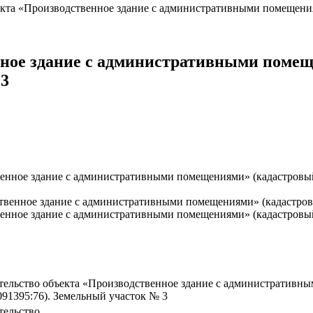
кта «Производственное здание с административными помещениям
нное здание с административными помещ
 3
енное здание с административными помещениями» (кадастровый 
твенное здание с административными помещениями» (кадастровы
енное здание с административными помещениями» (кадастровый 
тельство объекта «Производственное здание с административн
091395:76). Земельный участок № 3
тельство